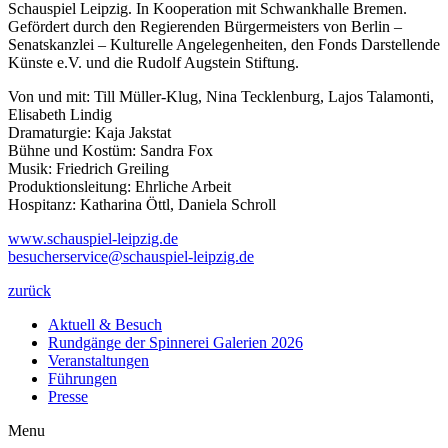
Schauspiel Leipzig. In Kooperation mit Schwankhalle Bremen.
Gefördert durch den Regierenden Bürgermeisters von Berlin –
Senatskanzlei – Kulturelle Angelegenheiten, den Fonds Darstellende
Künste e.V. und die Rudolf Augstein Stiftung.
Von und mit: Till Müller-Klug, Nina Tecklenburg, Lajos Talamonti,
Elisabeth Lindig
Dramaturgie: Kaja Jakstat
Bühne und Kostüm: Sandra Fox
Musik: Friedrich Greiling
Produktionsleitung: Ehrliche Arbeit
Hospitanz: Katharina Öttl, Daniela Schroll
www.schauspiel-leipzig.de
besucherservice@schauspiel-leipzig.de
zurück
Aktuell & Besuch
Rundgänge der Spinnerei Galerien 2026
Veranstaltungen
Führungen
Presse
Menu