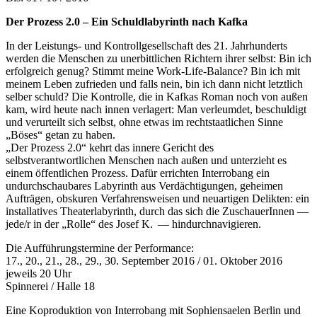
Der Prozess 2.0 – Ein Schuldlabyrinth nach Kafka
In der Leistungs- und Kontrollgesellschaft des 21. Jahrhunderts
werden die Menschen zu unerbittlichen Richtern ihrer selbst: Bin ich
erfolgreich genug? Stimmt meine Work-Life-Balance? Bin ich mit
meinem Leben zufrieden und falls nein, bin ich dann nicht letztlich
selber schuld? Die Kontrolle, die in Kafkas Roman noch von außen
kam, wird heute nach innen verlagert: Man verleumdet, beschuldigt
und verurteilt sich selbst, ohne etwas im rechtstaatlichen Sinne
„Böses“ getan zu haben.
„Der Prozess 2.0“ kehrt das innere Gericht des
selbstverantwortlichen Menschen nach außen und unterzieht es
einem öffentlichen Prozess. Dafür errichten Interrobang ein
undurchschaubares Labyrinth aus Verdächtigungen, geheimen
Aufträgen, obskuren Verfahrensweisen und neuartigen Delikten: ein
installatives Theaterlabyrinth, durch das sich die ZuschauerInnen —
jede/r in der „Rolle“ des Josef K. — hindurchnavigieren.
Die Aufführungstermine der Performance:
17., 20., 21., 28., 29., 30. September 2016 / 01. Oktober 2016
jeweils 20 Uhr
Spinnerei / Halle 18
Eine Koproduktion von Interrobang mit Sophiensaelen Berlin und