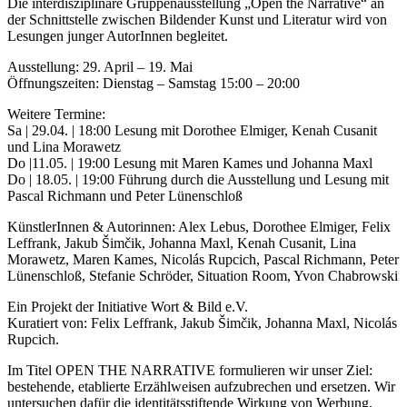
Die interdisziplinäre Gruppenausstellung „Open the Narrative“ an
der Schnittstelle zwischen Bildender Kunst und Literatur wird von
Lesungen junger AutorInnen begleitet.
Ausstellung: 29. April – 19. Mai
Öffnungszeiten: Dienstag – Samstag 15:00 – 20:00
Weitere Termine:
Sa | 29.04. | 18:00 Lesung mit Dorothee Elmiger, Kenah Cusanit
und Lina Morawetz
Do |11.05. | 19:00 Lesung mit Maren Kames und Johanna Maxl
Do | 18.05. | 19:00 Führung durch die Ausstellung und Lesung mit
Pascal Richmann und Peter Lünenschloß
KünstlerInnen & Autorinnen: Alex Lebus, Dorothee Elmiger, Felix
Leffrank, Jakub Šimčik, Johanna Maxl, Kenah Cusanit, Lina
Morawetz, Maren Kames, Nicolás Rupcich, Pascal Richmann, Peter
Lünenschloß, Stefanie Schröder, Situation Room, Yvon Chabrowski
Ein Projekt der Initiative Wort & Bild e.V.
Kuratiert von: Felix Leffrank, Jakub Šimčik, Johanna Maxl, Nicolás
Rupcich.
Im Titel OPEN THE NARRATIVE formulieren wir unser Ziel:
bestehende, etablierte Erzählweisen aufzubrechen und ersetzen. Wir
untersuchen dafür die identitätsstiftende Wirkung von Werbung,