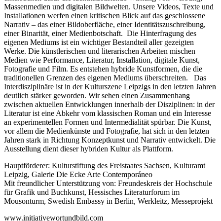
Massenmedien und digitalen Bildwelten. Unsere Videos, Texte und
Installationen werfen einen kritischen Blick auf das geschlossene
Narrativ – das einer Bildoberfläche, einer Identitätszuschreibung,
einer Binarität, einer Medienbotschaft. Die Hinterfragung des
eigenen Mediums ist ein wichtiger Bestandteil aller gezeigten
Werke. Die künstlerischen und literarischen Arbeiten mischen
Medien wie Performance, Literatur, Installation, digitale Kunst,
Fotografie und Film. Es entstehen hybride Kunstformen, die die
traditionellen Grenzen des eigenen Mediums überschreiten. Das
Interdisziplinäre ist in der Kulturszene Leipzigs in den letzten Jahren
deutlich stärker geworden. Wir sehen einen Zusammenhang
zwischen aktuellen Entwicklungen innerhalb der Disziplinen: in der
Literatur ist eine Abkehr vom klassischen Roman und ein Interesse
an experimentellen Formen und Intermedialität spürbar. Die Kunst,
vor allem die Medienkünste und Fotografie, hat sich in den letzten
Jahren stark in Richtung Konzeptkunst und Narrativ entwickelt. Die
Ausstellung dient dieser hybriden Kultur als Plattform.
Hauptförderer: Kulturstiftung des Freistaates Sachsen, Kulturamt
Leipzig, Galerie Die Ecke Arte Contemporáneo
Mit freundlicher Unterstützung von: Freundeskreis der Hochschule
für Grafik und Buchkunst, Hessisches Literaturforum im
Mousonturm, Swedish Embassy in Berlin, Werkleitz, Messeprojekt
www.initiativewortundbild.com