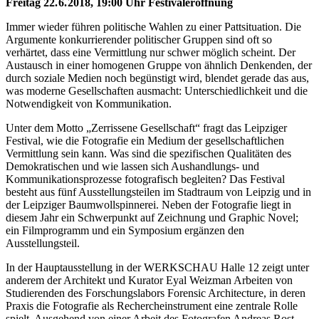
Freitag 22. 6. 2018, 19:00 Uhr Festivaleröffnung
Immer wieder führen politische Wahlen zu einer Pattsituation. Die
Argumente konkurrierender politischer Gruppen sind oft so
verhärtet, dass eine Vermittlung nur schwer möglich scheint. Der
Austausch in einer homogenen Gruppe von ähnlich Denkenden, der
durch soziale Medien noch begünstigt wird, blendet gerade das aus,
was moderne Gesellschaften ausmacht: Unterschiedlichkeit und die
Notwendigkeit von Kommunikation.
Unter dem Motto „Zerrissene Gesellschaft“ fragt das Leipziger
Festival, wie die Fotografie ein Medium der gesellschaftlichen
Vermittlung sein kann. Was sind die spezifischen Qualitäten des
Demokratischen und wie lassen sich Aushandlungs- und
Kommunikationsprozesse fotografisch begleiten? Das Festival
besteht aus fünf Ausstellungsteilen im Stadtraum von Leipzig und in
der Leipziger Baumwollspinnerei. Neben der Fotografie liegt in
diesem Jahr ein Schwerpunkt auf Zeichnung und Graphic Novel;
ein Filmprogramm und ein Symposium ergänzen den
Ausstellungsteil.
In der Hauptausstellung in der WERKSCHAU Halle 12 zeigt unter
anderem der Architekt und Kurator Eyal Weizman Arbeiten von
Studierenden des Forschungslabors Forensic Architecture, in deren
Praxis die Fotografie als Rechercheinstrument eine zentrale Rolle
spielt. Ausgehend von einer Arbeit des Fotografen Andreas Rost