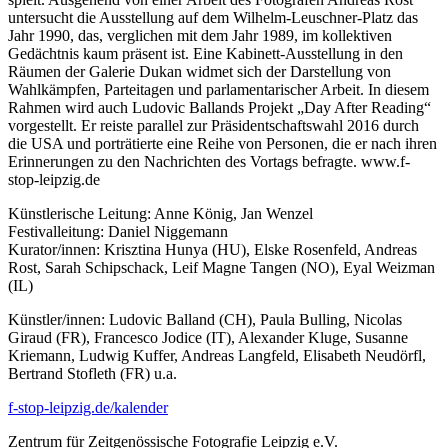
untersucht die Ausstellung auf dem Wilhelm-Leuschner-Platz das
Jahr 1990, das, verglichen mit dem Jahr 1989, im kollektiven
Gedächtnis kaum präsent ist. Eine Kabinett-Ausstellung in den
Räumen der Galerie Dukan widmet sich der Darstellung von
Wahlkämpfen, Parteitagen und parlamentarischer Arbeit. In diesem
Rahmen wird auch Ludovic Ballands Projekt „Day After Reading“
vorgestellt. Er reiste parallel zur Präsidentschaftswahl 2016 durch
die USA und porträtierte eine Reihe von Personen, die er nach ihren
Erinnerungen zu den Nachrichten des Vortags befragte. www.f-
stop-leipzig.de
Künstlerische Leitung: Anne König, Jan Wenzel
Festivalleitung: Daniel Niggemann
Kurator/innen: Krisztina Hunya (HU), Elske Rosenfeld, Andreas
Rost, Sarah Schipschack, Leif Magne Tangen (NO), Eyal Weizman
(IL)
Künstler/innen: Ludovic Balland (CH), Paula Bulling, Nicolas
Giraud (FR), Francesco Jodice (IT), Alexander Kluge, Susanne
Kriemann, Ludwig Kuffer, Andreas Langfeld, Elisabeth Neudörfl,
Bertrand Stofleth (FR) u.a.
f-stop-leipzig.de/kalender
Zentrum für Zeitgenössische Fotografie Leipzig e.V.