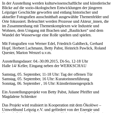
In der Ausstellung werden kulturwissenschaftliche und künstlerische
Blicke auf die sozio-ökologischen Entwicklungen der jüngeren
Leipziger Geschichte geworfen und entlang historischer und
aktueller Fotografien ausschnitthaft ausgewählte Themenfelder und
Orte fokussiert. Beleuchtet werden Prozesse und Akteur_innen, die
im Zusammenhang mit Themenkomplexen wie Industrie und
Wohnen, dem Umgang mit Brachen und „Baulücken“ und dem
Wandel der Wasserwege eine Rolle spielten und spielen.
Mit Fotografien von Werner Edel, Friedrich Gahlbeck, Gerhard
Hopf, Herbert Lachmann, Betty Pabst, Heinrich Pawlick, Roland
Quester, Marion Wenzel u.v.m.
Ausstellungsdauer: 04.-30.09.2015, Di-So, 12-18 Uhr
Halle 14/ Keller, Eingang neben der WERKSCHAU
Samstag, 05. September, 11-18 Uhr: Tag der offenen Tür
Samstag, 05. September, 16 Uhr: Kuratorinnenführung
Sonntag, 06. September , 16 Uhr: Künstlerinnengespräch
Ein Ausstellungsprojekt von Betty Pabst, Juliane Pfeiffer und
Magdalene Schlenker
Das Projekt wird realisiert in Kooperation mit dem Ökolöwe –
Umweltbund Leipzig e.V. und gefördert von der Energie und