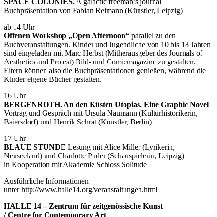
SPACE COLONIES.
A galactic freeman’s journal
Buchpräsentation von Fabian Reimann (Künstler, Leipzig)
ab 14 Uhr
Offenen Workshop „Open Afternoon“
parallel zu den
Buchveranstaltungen. Kinder und Jugendliche von 10 bis 18 Jahren
sind eingeladen mit Marc Herbst (Mitherausgeber des Journals of
Aesthetics and Protest) Bild- und Comicmagazine zu gestalten.
Eltern können also die Buchpräsentationen genießen, während die
Kinder eigene Bücher gestalten.
16 Uhr
BERGENROTH. An den Küsten Utopias. Eine Graphic Novel
Vortrag und Gespräch mit Ursula Naumann (Kulturhistorikerin,
Baiersdorf) und Henrik Schrat (Künstler, Berlin)
17 Uhr
BLAUE STUNDE
Lesung mit Alice Miller (Lyrikerin,
Neuseeland) und Charlotte Puder (Schauspielerin, Leipzig)
in Kooperation mit Akademie Schloss Solitude
Ausführliche Informationen
unter http://www.halle14.org/veranstaltungen.html
HALLE 14 – Zentrum für zeitgenössische Kunst
/ Centre for Contemporary Art