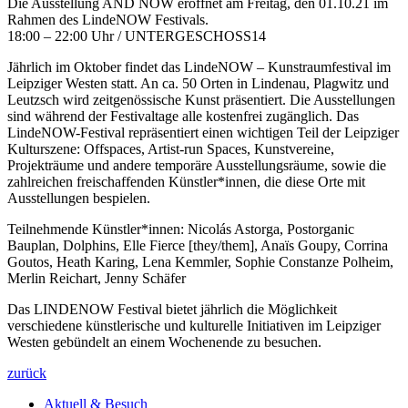
Die Ausstellung AND NOW eröffnet am Freitag, den 01.10.21 im
Rahmen des LindeNOW Festivals.
18:00 – 22:00 Uhr / UNTERGESCHOSS14
Jährlich im Oktober findet das LindeNOW – Kunstraumfestival im
Leipziger Westen statt. An ca. 50 Orten in Lindenau, Plagwitz und
Leutzsch wird zeitgenössische Kunst präsentiert. Die Ausstellungen
sind während der Festivaltage alle kostenfrei zugänglich. Das
LindeNOW-Festival repräsentiert einen wichtigen Teil der Leipziger
Kulturszene: Offspaces, Artist-run Spaces, Kunstvereine,
Projekträume und andere temporäre Ausstellungsräume, sowie die
zahlreichen freischaffenden Künstler*innen, die diese Orte mit
Ausstellungen bespielen.
Teilnehmende Künstler*innen: Nicolás Astorga, Postorganic
Bauplan, Dolphins, Elle Fierce [they/them], Anaïs Goupy, Corrina
Goutos, Heath Karing, Lena Kemmler, Sophie Constanze Polheim,
Merlin Reichart, Jenny Schäfer
Das LINDENOW Festival bietet jährlich die Möglichkeit
verschiedene künstlerische und kulturelle Initiativen im Leipziger
Westen gebündelt an einem Wochenende zu besuchen.
zurück
Aktuell & Besuch