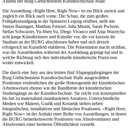
Alumni der Burg Giebichenstein Kunsthochschule Halle
Die Ausstellung »Right Here, Right Now« ist ein Blick zurück und
zugleich ein Blick nach vorne. Die Schau, die zum großen
Frühjahrsrundgang in der Spinnerei Leipzig eröffnet, stellt mit
Simon Baumgart, Matthias Frenzel, Julia Miorin, Sarah Pschorn,
Stefan Schwarzer, Yu-Shen Su, Diego Vivanco und Anja Warzecha
acht junge Künstlerinnen und Künstler vor, die vor kurzem ihr
Studium an der BURG abschlossen haben und sich derzeit
erfolgreich im Kunstfeld etablieren. Die Präsentation macht sichtbar,
was die Ausstellenden während der Ausbildung geprägt hat und in
welche Richtung sich ihre individuelle künstlerische Praxis nun
weiter entwickelt.
Die durch eine Jury aus den letzten fünf Abgangsjahrgängen der
Burg Giebichenstein Kunsthochschule Halle ausgewählten
Positionen verdeutlichen die große Heterogenität der künstlerischen
Arbeitsweisen ebenso wie die Bandbreite der künstlerischen
Studiengänge an der Kunsthochschule. Sie reicht von konzeptuellen
bis hin zu materialund raumbasierten Ansätzen. Unterschiedliche
Medien wie Malerei, Grafik und Keramik stehen neben
fotografischen, installativen und filmischen Positionen. »Right Here,
Right Now« ist der Auftakt einer Reihe von Ausstellungen, in denen
die BURG bemerkenswerte Positionen von Absolventinnen und
Absolventen einer breiteren Öffentlichkeit vorstellt.